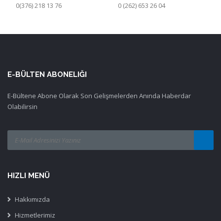
0(376) 218 13 76
0 (262) 653 26 04
E-BÜLTEN ABONELIĞI
E-Bültene Abone Olarak Son Gelişmelerden Anında Haberdar
Olabilirsin
HIZLI MENÜ
Hakkımızda
Hizmetlerimiz