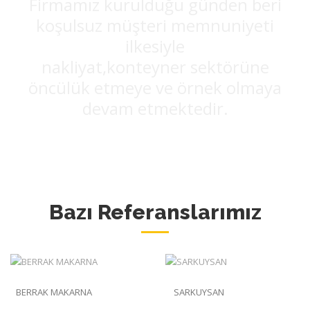
Firmamız kurulduğu günden beri
koşulsuz müşteri memnuniyeti
ilkesiyle
nakliyat,konteyner sektörüne
öncülük etmeye ve örnek olmaya
devam etmektedir.
Bazı Referanslarımız
BERRAK MAKARNA
SARKUYSAN