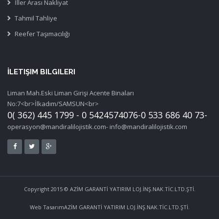
İller Arası Nakliyat
Tahmil Tahliye
Reefer Taşımacılığı
İLETIŞIM BILGILERI
Liman Mah.Eski Liman Girişi Acente Binaları
No:7<br>İlkadım/SAMSUN<br>
0( 362) 445 1799 - 0 5424574076-0 533 686 40 73-
operasyon@mandiralilojistik.com- info@mandiralilojistik.com
Copyright 2015 © AZİM GARANTİ YATIRIM LOJ.İNŞ.NAK.TİC.LTD.ŞTİ.
Web Tasarım
AZİM GARANTİ YATIRIM LOJ.İNŞ.NAK.TİC.LTD.ŞTİ.