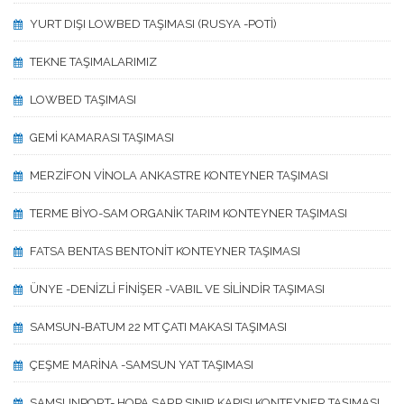
YURT DIŞI LOWBED TAŞIMASI (RUSYA -POTİ)
TEKNE TAŞIMALARIMIZ
LOWBED TAŞIMASI
GEMİ KAMARASI TAŞIMASI
MERZİFON VİNOLA ANKASTRE KONTEYNER TAŞIMASI
TERME BİYO-SAM ORGANİK TARIM KONTEYNER TAŞIMASI
FATSA BENTAS BENTONİT KONTEYNER TAŞIMASI
ÜNYE -DENİZLİ FİNİŞER -VABIL VE SİLİNDİR TAŞIMASI
SAMSUN-BATUM 22 MT ÇATI MAKASI TAŞIMASI
ÇEŞME MARİNA -SAMSUN YAT TAŞIMASI
SAMSUNPORT- HOPA SARP SINIR KAPISI KONTEYNER TAŞIMASI