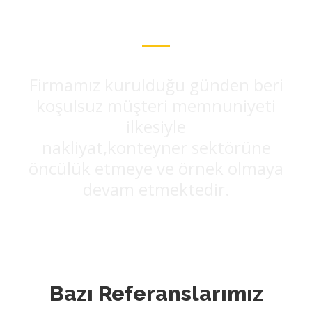
ŞİRKET PROFİLİ
Firmamız kurulduğu günden beri
koşulsuz müşteri memnuniyeti
ilkesiyle
nakliyat,konteyner sektörüne
öncülük etmeye ve örnek olmaya
devam etmektedir.
Bazı Referanslarımız