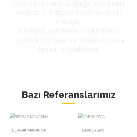
Firmamız kurulduğu günden beri
koşulsuz müşteri memnuniyeti
ilkesiyle
nakliyat,konteyner sektörüne
öncülük etmeye ve örnek olmaya
devam etmektedir.
Bazı Referanslarımız
BERRAK MAKARNA
SARKUYSAN