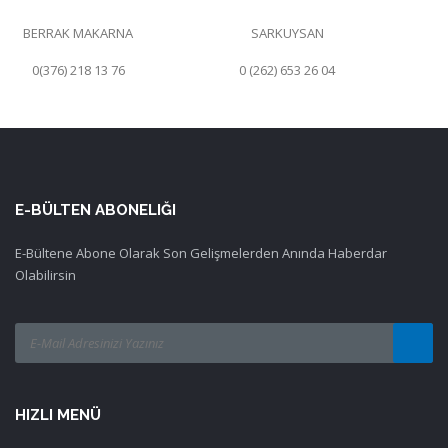
BERRAK MAKARNA
SARKUYSAN
0(376) 218 13 76
0 (262) 653 26 04
E-BÜLTEN ABONELIĞI
E-Bültene Abone Olarak Son Gelişmelerden Anında Haberdar
Olabilirsin
HIZLI MENÜ