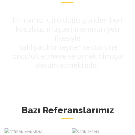
Firmamız kurulduğu günden beri
koşulsuz müşteri memnuniyeti
ilkesiyle
nakliyat,konteyner sektörüne
öncülük etmeye ve örnek olmaya
devam etmektedir.
Bazı Referanslarımız